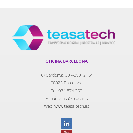
OFICINA BARCELONA
C/ Sardenya, 397-399 2º 5ª
08025 Barcelona
Tel. 934 874 260
E-mail: teasa@teasa.es
Web: www.teasa-tech.es