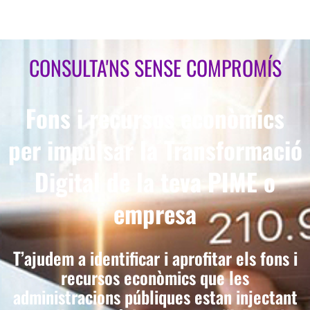
CONSULTA'NS SENSE COMPROMÍS
Fons i recursos econòmics
per impulsar la Transformació
Digital de la teva PIME o
empresa
T’ajudem a identificar i aprofitar els fons i
recursos econòmics que les
administracions públiques estan injectant