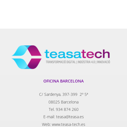
OFICINA BARCELONA
C/ Sardenya, 397-399 2º 5ª
08025 Barcelona
Tel. 934 874 260
E-mail: teasa@teasa.es
Web: www.teasa-tech.es