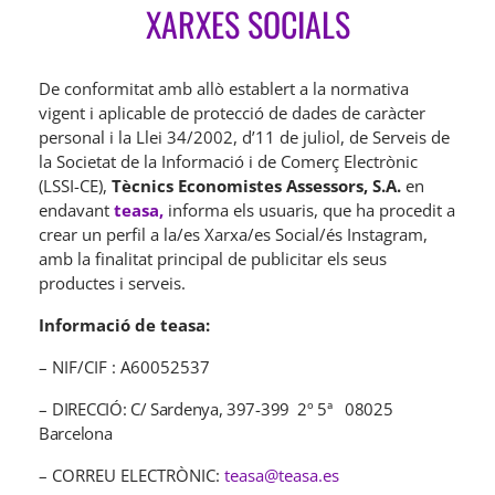
XARXES SOCIALS
De conformitat amb allò establert a la normativa
vigent i aplicable de protecció de dades de caràcter
personal i la Llei 34/2002, d’11 de juliol, de Serveis de
la Societat de la Informació i de Comerç Electrònic
(LSSI-CE),
Tècnics Economistes Assessors, S.A.
en
endavant
teasa,
informa els usuaris, que ha procedit a
crear un perfil a la/es Xarxa/es Social/és Instagram,
amb la finalitat principal de publicitar els seus
productes i serveis.
Informació de teasa:
– NIF/CIF
: A60052537
–
DIRECCIÓ: C/ Sardenya, 397-399 2º 5ª 08025
Barcelona
–
CORREU ELECTRÒNIC:
teasa@teasa.es